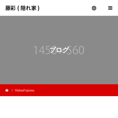
藤彩 ( 隠れ家 )
menu
ブ
ロ
グ
ShihanFujisima