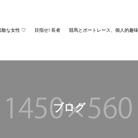
素敵な女性 ♡
目指せ! 長者
競馬とボートレース、個人的趣
ブ
ロ
グ