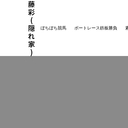
藤
彩
(
隠
ぼちぼち競馬
ボートレース鉄板勝負
れ
家
)