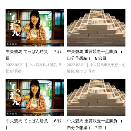
中央競馬 てっぱん勝負！ ７戦
中央競馬 重賞競走一点勝負 ! (
目
自分予想編 ) ８節目
2022.02.21
中央競馬鉄板勝負
,
目
2022.02.21
中央競馬重賞予想一点
指せ! 長者
勝負
,
目指せ! 長者
中央競馬 てっぱん勝負！ ６戦
中央競馬 重賞競走一点勝負 ! (
目
自分予想編 ) ７節目