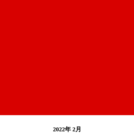
2022年 2月