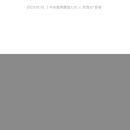
2023.02.01
中央競馬勝負だポン
,
目指せ! 長者