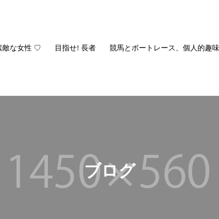
素敵な女性 ♡
目指せ! 長者
競馬とボートレース、個人的趣
ブ
ロ
グ