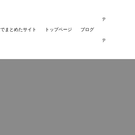
テ
味でまとめたサイト
トップページ
ブログ
ス
テ
ト
ス
1
ト
2