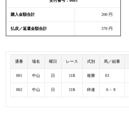
受付番号：0003
購入金額合計
200 円
払戻／返還金額合計
370 円
通番
場名
曜日
レース
式別
馬／組番
001
中山
日
11R
複勝
03
002
中山
日
11R
枠連
6－ 8