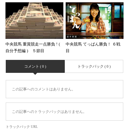
中央競馬 重賞競走一点勝負 ! (
中央競馬 てっぱん勝負！ ６戦
自分予想編 ) ５節目
目
コメント ( 0 )
トラックバック ( 0 )
この記事へのコメントはありません。
この記事へのトラックバックはありません。
トラックバック URL