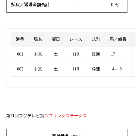
払戻／返還金額合計
0 円
通番
場名
曜日
レース
式別
馬／組番
001
中京
土
11R
複勝
17
002
中京
土
11R
枠連
4－ 8
第71回フジテレビ賞
スプリングステークス