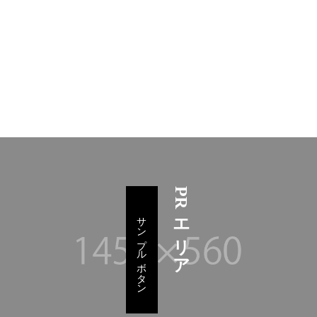
PRエリア
サンプルボタン