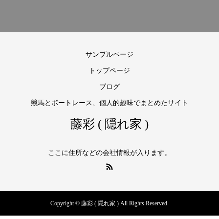
サンプルページ
トップページ
ブログ
競馬とボートレース、個人的趣味でまとめたサイト
藤彩 ( 隠れ家 )
ここに住所などの会社情報が入ります。
Copyright © 藤彩 ( 隠れ家 ) All Rights Reserved.