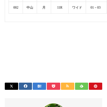
002
中山
月
11R
ワイド
01－03