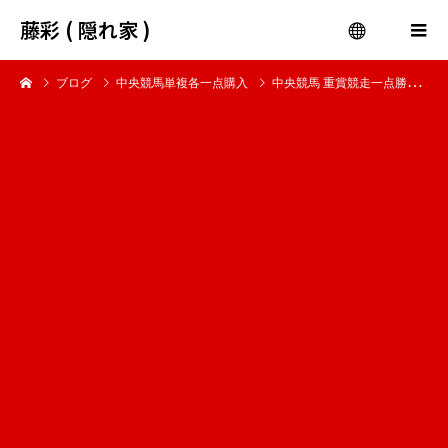
藤彩 ( 隠れ家 )
ブログ
中央競馬単複各一点購入
中央競馬 重賞競走一点勝負 ! ( 自分予想編 ) １１節目
menu