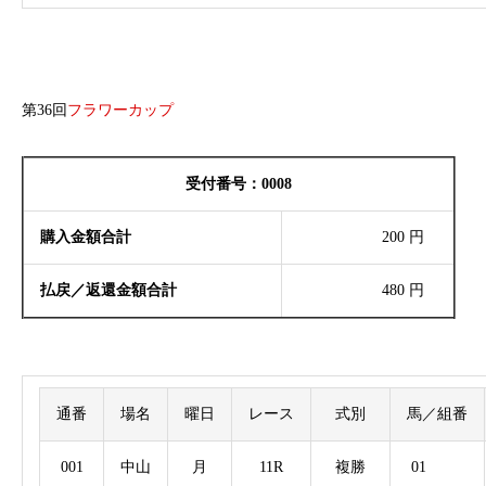
第36回
フラワーカップ
受付番号：0008
購入金額合計
200 円
払戻／返還金額合計
480 円
通番
場名
曜日
レース
式別
馬／組番
001
中山
月
11R
複勝
01