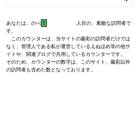
あなたは、のべ
人目の、素敵な訪問者で
す。
このカウンターは、当サイトの藤彩の訪問者だけでは
なく、管理人である私が運営しているえぬほめ等の他サ
イトや、関連ブログで共用しているカウンターです。
そのため、カウンターの数字は、このサイト、藤彩以外
の訪問者も含めた数となっております。