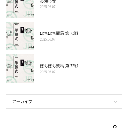
お知らせ
2025.06.07
ぼちぼち競馬 第 73戦
2025.06.07
ぼちぼち競馬 第 72戦
2025.06.07
アーカイブ