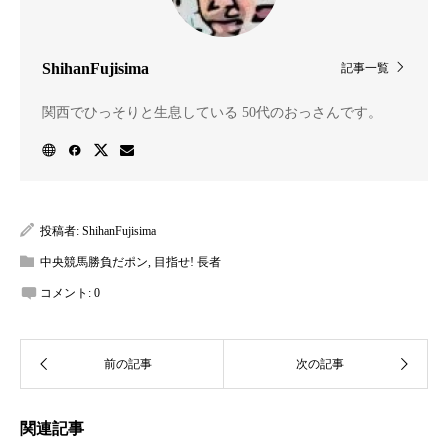
ShihanFujisima
記事一覧
関西でひっそりと生息している 50代のおっさんです。
投稿者:
ShihanFujisima
中央競馬勝負だポン
,
目指せ! 長者
コメント:
0
関連記事