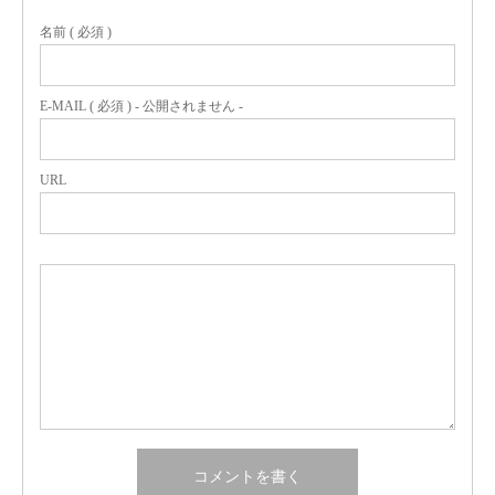
名前 ( 必須 )
E-MAIL ( 必須 ) - 公開されません -
URL