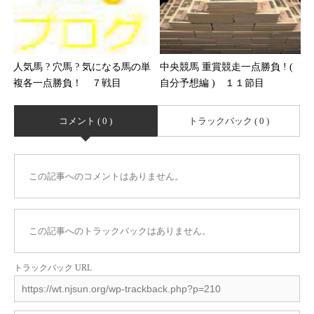
人気馬 ? 穴馬 ? 気になる馬の単
中央競馬 重賞競走一点勝負 ! (
複各一点勝負！ ７戦目
自分予想編 ) １１節目
コメント ( 0 )
トラックバック ( 0 )
この記事へのコメントはありません。
この記事へのトラックバックはありません。
トラックバック URL