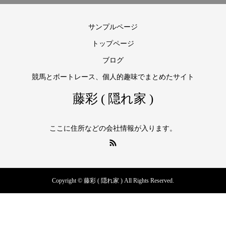
サンプルページ
トップページ
ブログ
競馬とボートレース、個人的趣味でまとめたサイト
藤彩 ( 隠れ家 )
ここに住所などの会社情報が入ります。
Copyright © 藤彩 ( 隠れ家 ) All Rights Reserved.