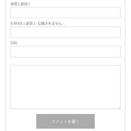
名前 ( 必須 )
E-MAIL ( 必須 ) - 公開されません -
URL