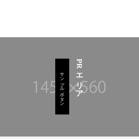
PRエリア
サンプルボタン