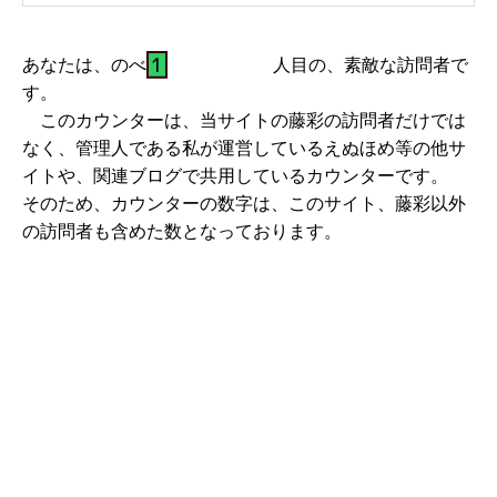
あなたは、のべ
人目の、素敵な訪問者で
す。
このカウンターは、当サイトの藤彩の訪問者だけでは
なく、管理人である私が運営しているえぬほめ等の他サ
イトや、関連ブログで共用しているカウンターです。
そのため、カウンターの数字は、このサイト、藤彩以外
の訪問者も含めた数となっております。