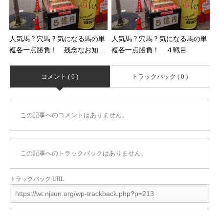
人気馬 ? 穴馬 ? 気になる馬の単
人気馬 ? 穴馬 ? 気になる馬の単
複各一点勝負！ 残念なお知...
複各一点勝負！ ４戦目
コメント ( 0 )
トラックバック ( 0 )
この記事へのコメントはありません。
この記事へのトラックバックはありません。
トラックバック URL