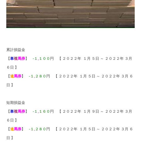
累計損益金
【
単
複
馬券
】
-１,１００
円 【 ２０２２年 １月 ５日 ～ ２０２２年 ３月
６日 】
【
連
馬券
】
-１,２８０
円 【 ２０２２年 １月 ５日 ～ ２０２２年 ３月 ６
日 】
短期損益金
【
単
複
馬券
】
-１,１６０
円 【 ２０２２年 １月 ９日 ～ ２０２２年 ３月
６日 】
【
連
馬券
】
-１,２８０
円 【 ２０２２年 １月 ５日 ～ ２０２２年 ３月 ６
日 】