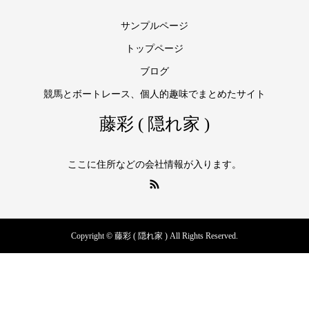
サンプルページ
トップページ
ブログ
競馬とボートレース、個人的趣味でまとめたサイト
藤彩 ( 隠れ家 )
ここに住所などの会社情報が入ります。
Copyright © 藤彩 ( 隠れ家 ) All Rights Reserved.