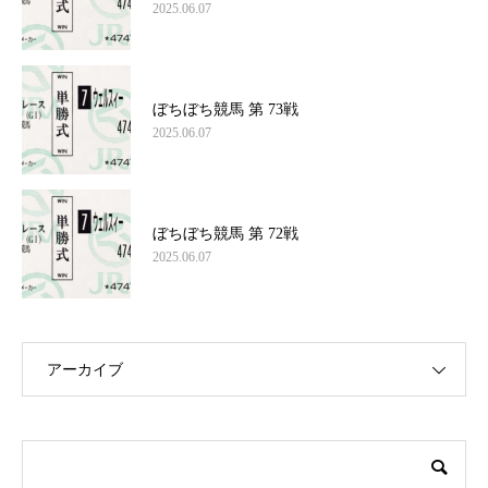
2025.06.07
ぼちぼち競馬 第 73戦
2025.06.07
ぼちぼち競馬 第 72戦
2025.06.07
アーカイブ