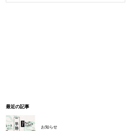
最近の記事
お知らせ