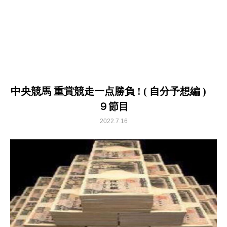
中央競馬 重賞競走一点勝負 ! ( 自分予想編 )
９節目
2022.7.16