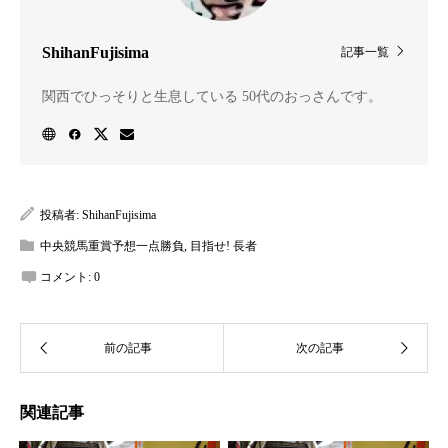
ShihanFujisima
記事一覧
関西でひっそりと生息している 50代のおっさんです。
投稿者:
ShihanFujisima
中央競馬重賞予想一点勝負
,
目指せ! 長者
コメント:
0
関連記事