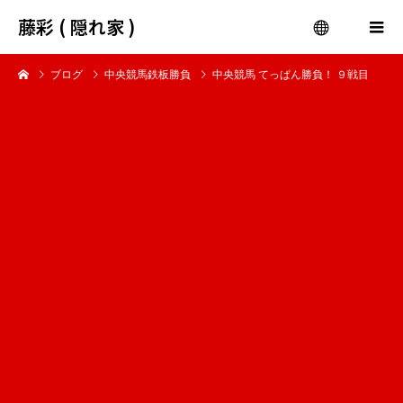
藤彩 ( 隠れ家 )
ブログ
中央競馬鉄板勝負
中央競馬 てっぱん勝負！ ９戦目
menu