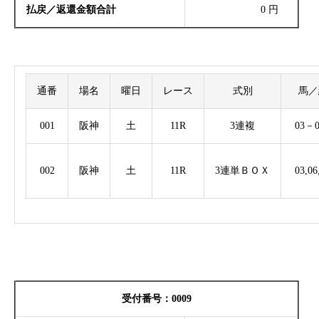
払戻／返還金額合計
0 円
通番
場名
曜日
レース
式別
馬／
001
阪神
土
11R
3連複
03－0
002
阪神
土
11R
3連単ＢＯＸ
03,06
受付番号：0009