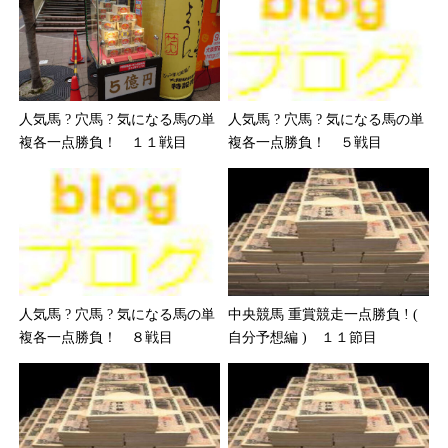
人気馬 ? 穴馬 ? 気になる馬の単
人気馬 ? 穴馬 ? 気になる馬の単
複各一点勝負！ １１戦目
複各一点勝負！ ５戦目
人気馬 ? 穴馬 ? 気になる馬の単
中央競馬 重賞競走一点勝負 ! (
複各一点勝負！ ８戦目
自分予想編 ) １１節目