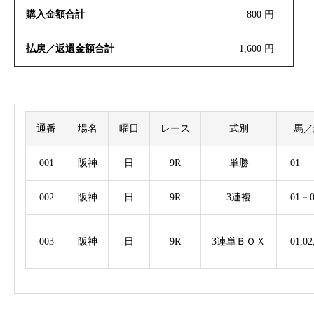
購入金額合計
800 円
払戻／返還金額合計
1,600 円
通番
場名
曜日
レース
式別
馬／
001
阪神
日
9R
単勝
01
002
阪神
日
9R
3連複
01－0
003
阪神
日
9R
3連単ＢＯＸ
01,02