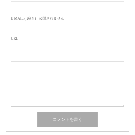
E-MAIL ( 必須 ) - 公開されません -
URL