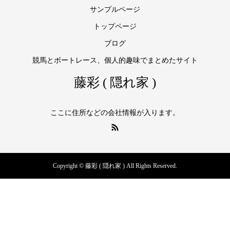
サンプルページ
トップページ
ブログ
競馬とボートレース、個人的趣味でまとめたサイト
藤彩 ( 隠れ家 )
ここに住所などの会社情報が入ります。
Copyright © 藤彩 ( 隠れ家 ) All Rights Reserved.