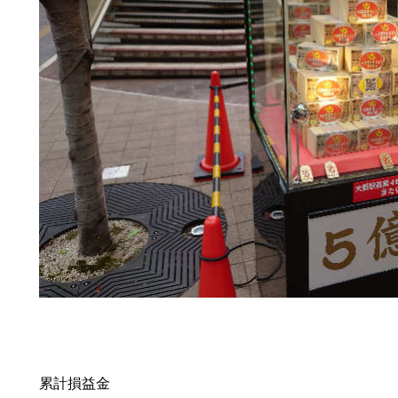
累計損益金