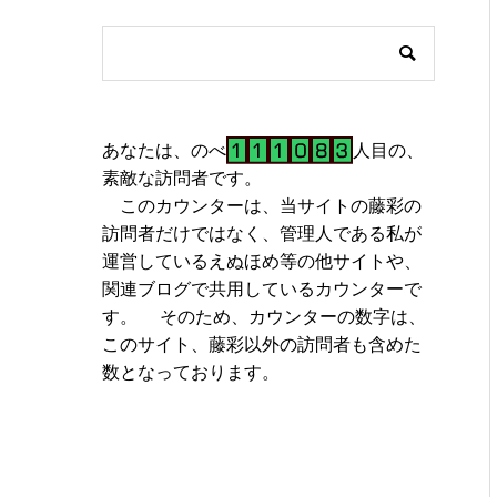
あなたは、のべ
人目の、
素敵な訪問者です。
このカウンターは、当サイトの藤彩の
訪問者だけではなく、管理人である私が
運営しているえぬほめ等の他サイトや、
関連ブログで共用しているカウンターで
す。 そのため、カウンターの数字は、
このサイト、藤彩以外の訪問者も含めた
数となっております。