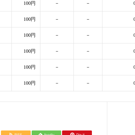
100円
－
－
100円
－
－
100円
－
－
100円
－
－
100円
－
－
100円
－
－
RSS
feedly
Pin it