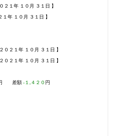
２０２１年 １０月 ３１日 】
２１年 １０月 ３１日 】
 ２０２１年 １０月 ３１日 】
 ２０２１年 １０月 ３１日 】
０円 差額
-１,４２０
円