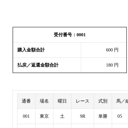
受付番号：0001
購入金額合計
600 円
払戻／返還金額合計
180 円
通番
場名
曜日
レース
式別
馬／
001
東京
土
9R
単勝
05