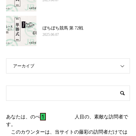
ぼちぼち競馬 第 72戦
2025.06.07
アーカイブ
あなたは、のべ
人目の、素敵な訪問者で
す。
このカウンターは、当サイトの藤彩の訪問者だけでは