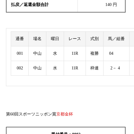
払戻／返還金額合計
140 円
通番
場名
曜日
レース
式別
馬／組番
001
中山
水
11R
複勝
04
002
中山
水
11R
枠連
2－ 4
第60回スポーツニッポン賞
京都金杯