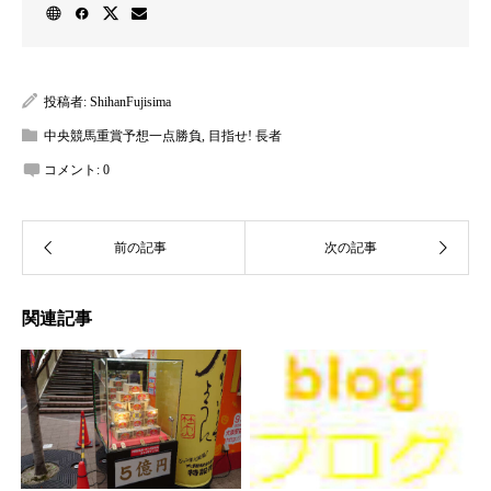
投稿者:
ShihanFujisima
中央競馬重賞予想一点勝負
,
目指せ! 長者
コメント:
0
関連記事