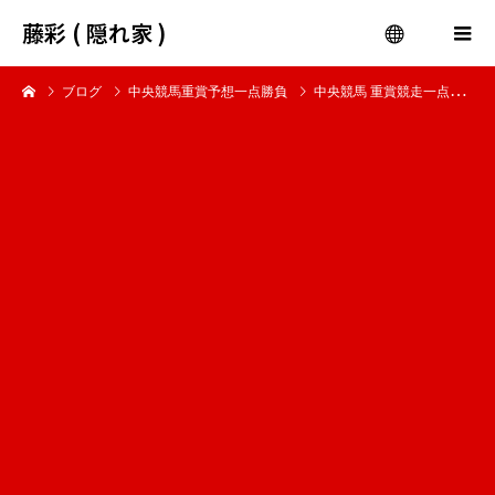
藤彩 ( 隠れ家 )
ブログ
中央競馬重賞予想一点勝負
中央競馬 重賞競走一点勝負 ! ( 自分予想編 ) １節目
menu