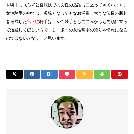
や騎手に限らず公営競技での女性の活躍も目立ってきています。
女性騎手の中では、母親となってもなお活躍し大きな節目の勝利
を達成した
宮下瞳
騎手は、女性騎手としてこれからも先頭に立っ
て活躍してほしい方ですし、多くの女性騎手の誇りや憧れになる
のではないかなぁ、と思います。