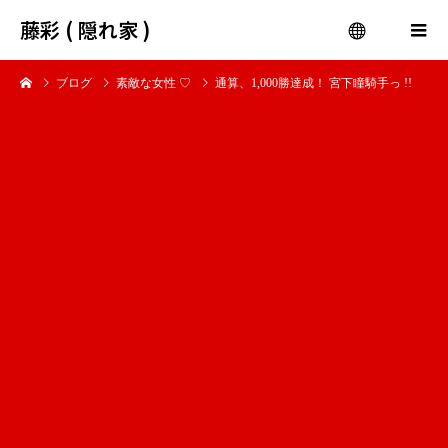
藤彩 ( 隠れ家 )
ブログ
素敵な女性 ♡
通算、1,000勝達成！ 宮下瞳騎手っ !!
menu