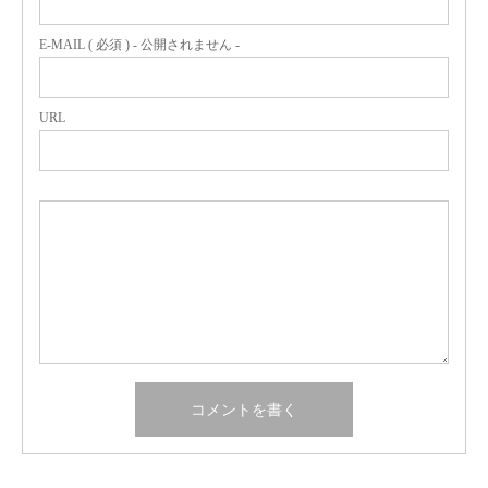
E-MAIL ( 必須 ) - 公開されません -
URL