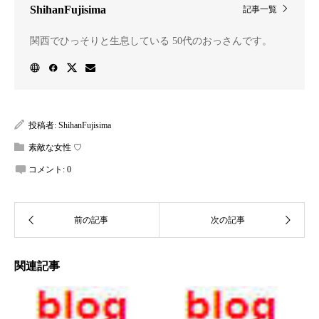
ShihanFujisima
記事一覧
関西でひっそりと生息している 50代のおっさんです。
投稿者:
ShihanFujisima
素敵な女性 ♡
コメント:
0
関連記事