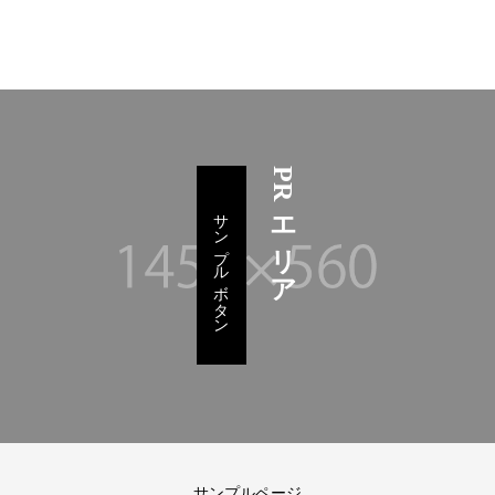
PRエリア
サンプルボタン
サンプルページ