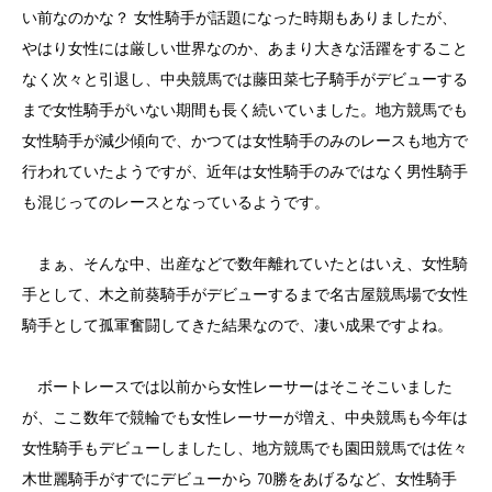
い前なのかな？ 女性騎手が話題になった時期もありましたが、
やはり女性には厳しい世界なのか、あまり大きな活躍をすること
なく次々と引退し、中央競馬では藤田菜七子騎手がデビューする
まで女性騎手がいない期間も長く続いていました。地方競馬でも
女性騎手が減少傾向で、かつては女性騎手のみのレースも地方で
行われていたようですが、近年は女性騎手のみではなく男性騎手
も混じってのレースとなっているようです。
まぁ、そんな中、出産などで数年離れていたとはいえ、女性騎
手として、木之前葵騎手がデビューするまで名古屋競馬場で女性
騎手として孤軍奮闘してきた結果なので、凄い成果ですよね。
ボートレースでは以前から女性レーサーはそこそこいました
が、ここ数年で競輪でも女性レーサーが増え、中央競馬も今年は
女性騎手もデビューしましたし、地方競馬でも園田競馬では佐々
木世麗騎手がすでにデビューから 70勝をあげるなど、女性騎手