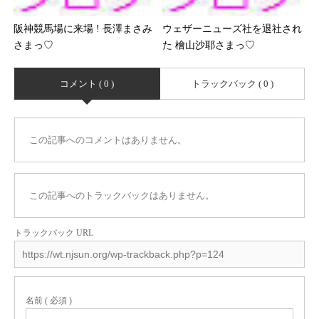
阪神競馬場に来場 ! 長澤まさみ
ウェザーニューズ社を退社され
さまっ♡
た 檜山沙耶さまっ♡
コメント ( 0 )
トラックバック ( 0 )
この記事へのコメントはありません。
この記事へのトラックバックはありません。
トラックバック URL
名前 ( 必須 )