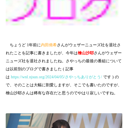
ちょうど 1年前に
内田侑希
さんがウェザーニューズ社を退社さ
れたことを記事に書きましたが、今年は
檜山沙耶
さんがウェザー
ニューズ社を退社されましたね。さやっちの最後の番組について
は以前別のブログで書きました ( 記事
は
https://wnl.njsun.org/2024/04/05/さやっちありがとう/
です ) の
で、そのことは大幅に割愛しますが、そこでも書いたのですが、
檜山沙耶さんは稀有な存在だと思うのでやはり寂しいですね。