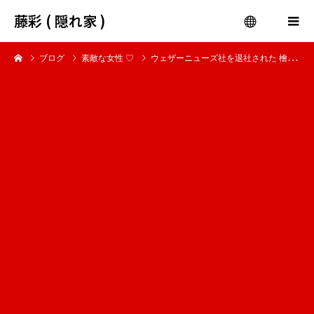
藤彩 ( 隠れ家 )
ブログ
素敵な女性 ♡
ウェザーニューズ社を退社された 檜山沙耶さまっ♡
menu