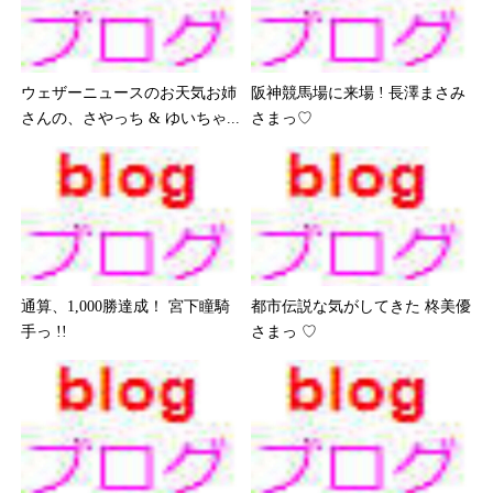
ウェザーニュースのお天気お姉
阪神競馬場に来場 ! 長澤まさみ
さんの、さやっち & ゆいちゃ...
さまっ♡
通算、1,000勝達成！ 宮下瞳騎
都市伝説な気がしてきた 柊美優
手っ !!
さまっ ♡